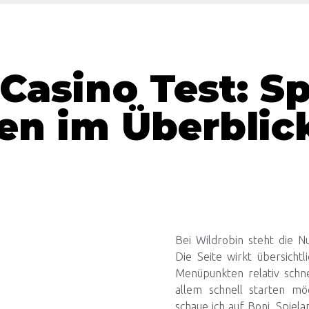
Casino Test: Sp
en im Überblic
Bei Wildrobin steht die 
Die Seite wirkt übersichtl
Menüpunkten relativ schnel
allem schnell starten möc
schaue ich auf Boni, Spiel