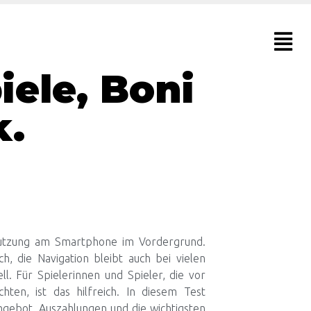
iele, Boni
k.
Nutzung am Smartphone im Vordergrund.
ich, die Navigation bleibt auch bei vielen
l. Für Spielerinnen und Spieler, die vor
hten, ist das hilfreich. In diesem Test
angebot, Auszahlungen und die wichtigsten