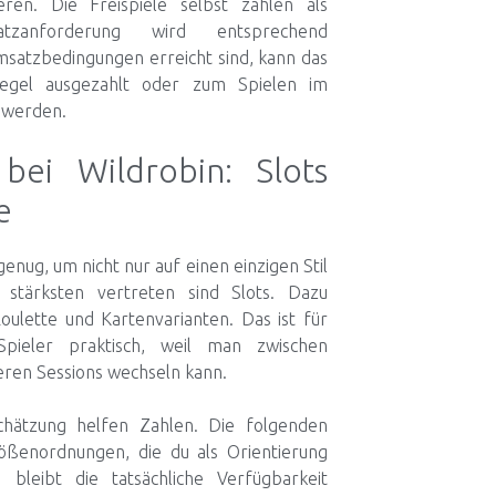
eren. Die Freispiele selbst zählen als
tzanforderung wird entsprechend
satzbedingungen erreicht sind, kann das
egel ausgezahlt oder zum Spielen im
 werden.
bei Wildrobin: Slots
e
genug, um nicht nur auf einen einzigen Stil
stärksten vertreten sind Slots. Dazu
ulette und Kartenvarianten. Das ist für
Spieler praktisch, weil man zwischen
eren Sessions wechseln kann.
nschätzung helfen Zahlen. Die folgenden
ößenordnungen, die du als Orientierung
 bleibt die tatsächliche Verfügbarkeit