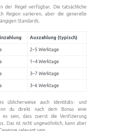
n der Regel verfügbar. Die tatsächliche
ch Region variieren, aber die generelle
gängigen Standards.
inzahlung
Auszahlung (typisch)
a
2–5 Werktage
a
1–4 Werktage
a
3–7 Werktage
a
3–6 Werktage
s üblicherweise auch Identitäts- und
Wenn du direkt nach dem Bonus eine
 es sein, dass zuerst die Verifizierung
. Das ist nicht ungewöhnlich, kann aber
 Gewinne relevant sein.