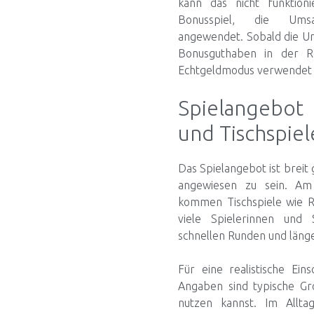
kann das nicht funktioni
Bonusspiel, die Umsa
angewendet. Sobald die Um
Bonusguthaben in der R
Echtgeldmodus verwendet
Spielangebot 
und Tischspiel
Das Spielangebot ist breit 
angewiesen zu sein. Am 
kommen Tischspiele wie Ro
viele Spielerinnen und 
schnellen Runden und läng
Für eine realistische Ei
Angaben sind typische Gr
nutzen kannst. Im Alltag