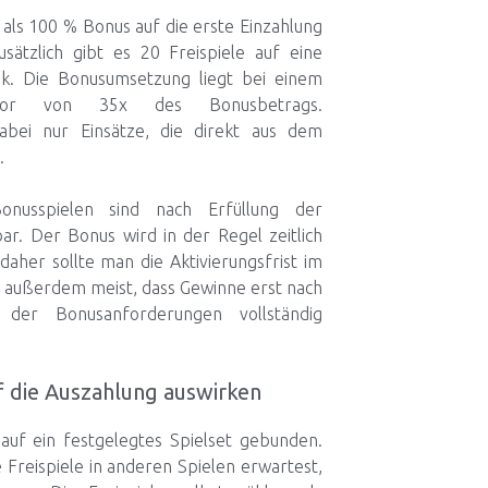
als 100 % Bonus auf die erste Einzahlung
usätzlich gibt es 20 Freispiele auf eine
hek. Die Bonusumsetzung liegt bei einem
aktor von 35x des Bonusbetrags.
abei nur Einsätze, die direkt aus dem
.
onusspielen sind nach Erfüllung der
r. Der Bonus wird in der Regel zeitlich
aher sollte man die Aktivierungsfrist im
lt außerdem meist, dass Gewinne erst nach
g der Bonusanforderungen vollständig
uf die Auszahlung auswirken
auf ein festgelegtes Spielset gebunden.
Freispiele in anderen Spielen erwartest,