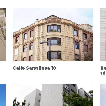
Calle Sangüesa 18
Re
té