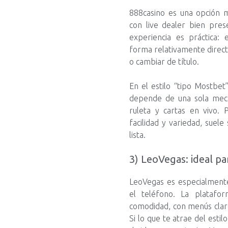
888casino es una opción m
con live dealer bien pres
experiencia es práctica: 
forma relativamente direct
o cambiar de título.
En el estilo “tipo Mostbet
depende de una sola mecá
ruleta y cartas en vivo.
facilidad y variedad, suel
lista.
3) LeoVegas: ideal pa
LeoVegas es especialmente 
el teléfono. La plataf
comodidad, con menús claros
Si lo que te atrae del esti