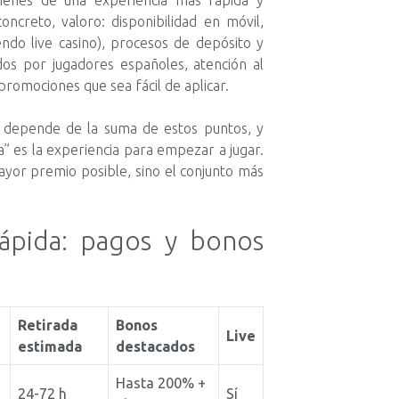
ienes de una experiencia más rápida y
oncreto, valoro: disponibilidad en móvil,
endo live casino), procesos de depósito y
os por jugadores españoles, atención al
 promociones que sea fácil de aplicar.
o depende de la suma de estos puntos, y
a” es la experiencia para empezar a jugar.
ayor premio posible, sino el conjunto más
ápida: pagos y bonos
Retirada
Bonos
Live
estimada
destacados
Hasta 200% +
24-72 h
Sí