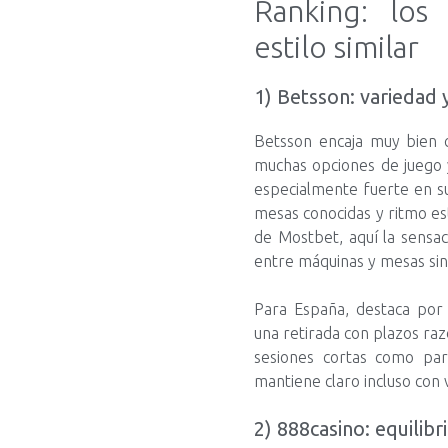
Ranking: los
estilo similar
1) Betsson: variedad
Betsson encaja muy bien c
muchas opciones de juego 
especialmente fuerte en su 
mesas conocidas y ritmo es
de Mostbet, aquí la sensac
entre máquinas y mesas sin
Para España, destaca por
una retirada con plazos ra
sesiones cortas como para
mantiene claro incluso con
2) 888casino: equilibri