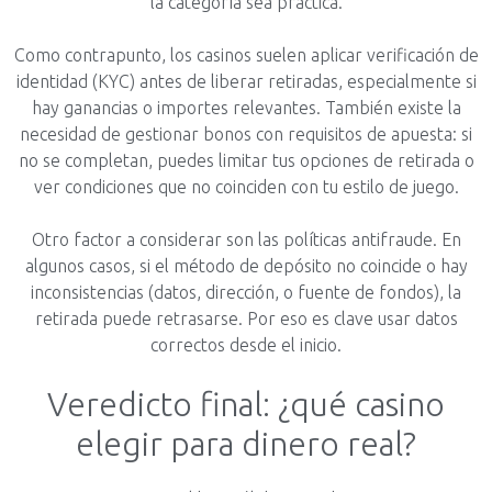
la categoría sea práctica.
Como contrapunto, los casinos suelen aplicar verificación de
identidad (KYC) antes de liberar retiradas, especialmente si
hay ganancias o importes relevantes. También existe la
necesidad de gestionar bonos con requisitos de apuesta: si
no se completan, puedes limitar tus opciones de retirada o
ver condiciones que no coinciden con tu estilo de juego.
Otro factor a considerar son las políticas antifraude. En
algunos casos, si el método de depósito no coincide o hay
inconsistencias (datos, dirección, o fuente de fondos), la
retirada puede retrasarse. Por eso es clave usar datos
correctos desde el inicio.
Veredicto final: ¿qué casino
elegir para dinero real?