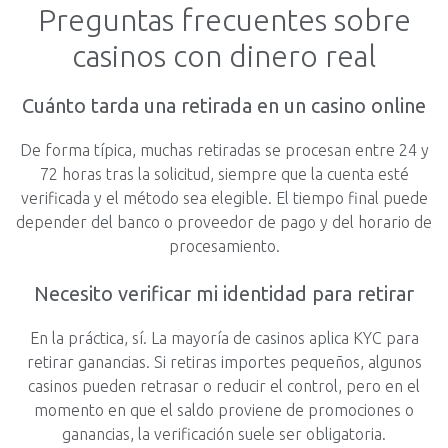
Preguntas frecuentes sobre
casinos con dinero real
Cuánto tarda una retirada en un casino online
De forma típica, muchas retiradas se procesan entre 24 y
72 horas tras la solicitud, siempre que la cuenta esté
verificada y el método sea elegible. El tiempo final puede
depender del banco o proveedor de pago y del horario de
procesamiento.
Necesito verificar mi identidad para retirar
En la práctica, sí. La mayoría de casinos aplica KYC para
retirar ganancias. Si retiras importes pequeños, algunos
casinos pueden retrasar o reducir el control, pero en el
momento en que el saldo proviene de promociones o
ganancias, la verificación suele ser obligatoria.