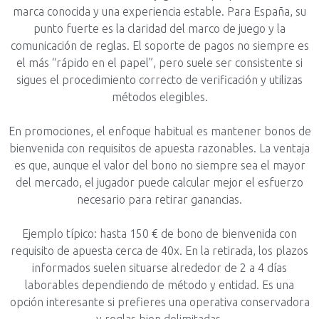
marca conocida y una experiencia estable. Para España, su
punto fuerte es la claridad del marco de juego y la
comunicación de reglas. El soporte de pagos no siempre es
el más “rápido en el papel”, pero suele ser consistente si
sigues el procedimiento correcto de verificación y utilizas
métodos elegibles.
En promociones, el enfoque habitual es mantener bonos de
bienvenida con requisitos de apuesta razonables. La ventaja
es que, aunque el valor del bono no siempre sea el mayor
del mercado, el jugador puede calcular mejor el esfuerzo
necesario para retirar ganancias.
Ejemplo típico: hasta 150 € de bono de bienvenida con
requisito de apuesta cerca de 40x. En la retirada, los plazos
informados suelen situarse alrededor de 2 a 4 días
laborables dependiendo de método y entidad. Es una
opción interesante si prefieres una operativa conservadora