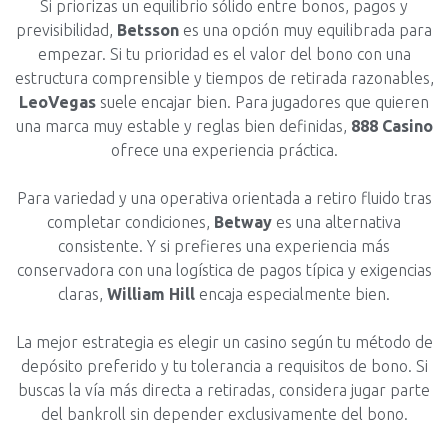
Si priorizas un equilibrio sólido entre bonos, pagos y
previsibilidad,
Betsson
es una opción muy equilibrada para
empezar. Si tu prioridad es el valor del bono con una
estructura comprensible y tiempos de retirada razonables,
LeoVegas
suele encajar bien. Para jugadores que quieren
una marca muy estable y reglas bien definidas,
888 Casino
ofrece una experiencia práctica.
Para variedad y una operativa orientada a retiro fluido tras
completar condiciones,
Betway
es una alternativa
consistente. Y si prefieres una experiencia más
conservadora con una logística de pagos típica y exigencias
claras,
William Hill
encaja especialmente bien.
La mejor estrategia es elegir un casino según tu método de
depósito preferido y tu tolerancia a requisitos de bono. Si
buscas la vía más directa a retiradas, considera jugar parte
del bankroll sin depender exclusivamente del bono.