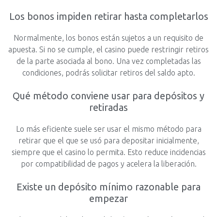
Los bonos impiden retirar hasta completarlos
Normalmente, los bonos están sujetos a un requisito de
apuesta. Si no se cumple, el casino puede restringir retiros
de la parte asociada al bono. Una vez completadas las
condiciones, podrás solicitar retiros del saldo apto.
Qué método conviene usar para depósitos y
retiradas
Lo más eficiente suele ser usar el mismo método para
retirar que el que se usó para depositar inicialmente,
siempre que el casino lo permita. Esto reduce incidencias
por compatibilidad de pagos y acelera la liberación.
Existe un depósito mínimo razonable para
empezar