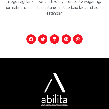
juego regular sin bono activo o ya cumpliste wagering,
normalmente el retiro está permitido bajo las condiciones
estándar.