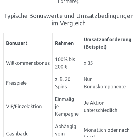
Formate).
Typische Bonuswerte und Umsatzbedingungen
im Vergleich
Umsatzanforderung
Bonusart
Rahmen
(Beispiel)
100% bis
Willkommensbonus
x 35
200 €
z. B. 20
Nur
Freispiele
Spins
Bonuskomponente
Einmalig
Je Aktion
VIP/Einzelaktion
je
unterschiedlich
Kampagne
Abhängig
Monatlich oder nach
Cashback
vom