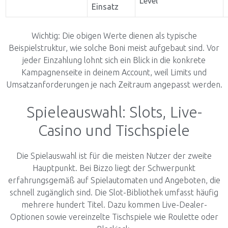
Level
Einsatz
Wichtig: Die obigen Werte dienen als typische
Beispielstruktur, wie solche Boni meist aufgebaut sind. Vor
jeder Einzahlung lohnt sich ein Blick in die konkrete
Kampagnenseite in deinem Account, weil Limits und
Umsatzanforderungen je nach Zeitraum angepasst werden.
Spieleauswahl: Slots, Live-
Casino und Tischspiele
Die Spielauswahl ist für die meisten Nutzer der zweite
Hauptpunkt. Bei Bizzo liegt der Schwerpunkt
erfahrungsgemäß auf Spielautomaten und Angeboten, die
schnell zugänglich sind. Die Slot-Bibliothek umfasst häufig
mehrere hundert Titel. Dazu kommen Live-Dealer-
Optionen sowie vereinzelte Tischspiele wie Roulette oder