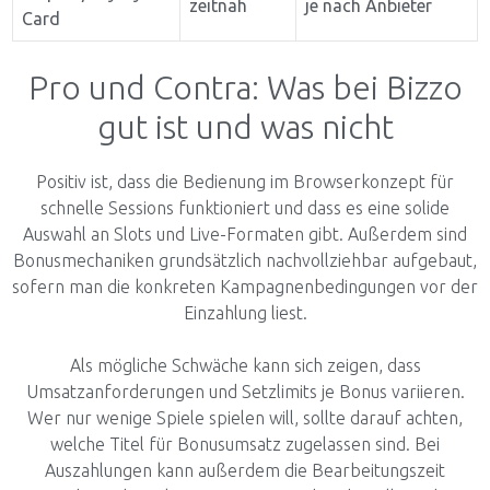
zeitnah
je nach Anbieter
Card
Pro und Contra: Was bei Bizzo
gut ist und was nicht
Positiv ist, dass die Bedienung im Browserkonzept für
schnelle Sessions funktioniert und dass es eine solide
Auswahl an Slots und Live-Formaten gibt. Außerdem sind
Bonusmechaniken grundsätzlich nachvollziehbar aufgebaut,
sofern man die konkreten Kampagnenbedingungen vor der
Einzahlung liest.
Als mögliche Schwäche kann sich zeigen, dass
Umsatzanforderungen und Setzlimits je Bonus variieren.
Wer nur wenige Spiele spielen will, sollte darauf achten,
welche Titel für Bonusumsatz zugelassen sind. Bei
Auszahlungen kann außerdem die Bearbeitungszeit