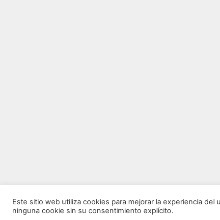
Este sitio web utiliza cookies para mejorar la experiencia del 
ninguna cookie sin su consentimiento explícito.