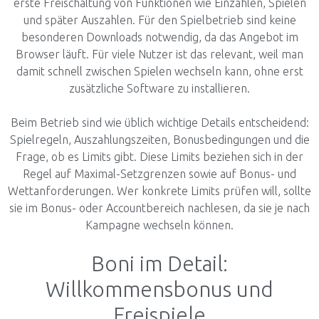
erste Freischaltung von Funktionen wie Einzahlen, Spielen
und später Auszahlen. Für den Spielbetrieb sind keine
besonderen Downloads notwendig, da das Angebot im
Browser läuft. Für viele Nutzer ist das relevant, weil man
damit schnell zwischen Spielen wechseln kann, ohne erst
zusätzliche Software zu installieren.
Beim Betrieb sind wie üblich wichtige Details entscheidend:
Spielregeln, Auszahlungszeiten, Bonusbedingungen und die
Frage, ob es Limits gibt. Diese Limits beziehen sich in der
Regel auf Maximal-Setzgrenzen sowie auf Bonus- und
Wettanforderungen. Wer konkrete Limits prüfen will, sollte
sie im Bonus- oder Accountbereich nachlesen, da sie je nach
Kampagne wechseln können.
Boni im Detail:
Willkommensbonus und
Freispiele