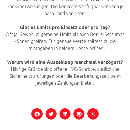
Banküberweisungen. Die konkrete Verfügbarkeit kann je
nach Land variieren.
Gibt es Limits pro Einsatz oder pro Tag?
Oft ja. Sowohl allgemeine Limits als auch Bonus-Setzlimits
können greifen. Für genaue Werte solltest du die
Limitangaben in deinem Konto prüfen.
Warum wird eine Auszahlung manchmal verzögert?
Häufige Gründe sind offene KYC-Schritte, zusätzliche
Sicherheitsprüfungen oder die Bearbeitungszeit beim
jeweiligen Zahlungsanbieter.