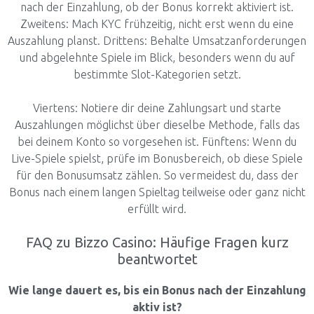
nach der Einzahlung, ob der Bonus korrekt aktiviert ist.
Zweitens: Mach KYC frühzeitig, nicht erst wenn du eine
Auszahlung planst. Drittens: Behalte Umsatzanforderungen
und abgelehnte Spiele im Blick, besonders wenn du auf
bestimmte Slot-Kategorien setzt.
Viertens: Notiere dir deine Zahlungsart und starte
Auszahlungen möglichst über dieselbe Methode, falls das
bei deinem Konto so vorgesehen ist. Fünftens: Wenn du
Live-Spiele spielst, prüfe im Bonusbereich, ob diese Spiele
für den Bonusumsatz zählen. So vermeidest du, dass der
Bonus nach einem langen Spieltag teilweise oder ganz nicht
erfüllt wird.
FAQ zu Bizzo Casino: Häufige Fragen kurz
beantwortet
Wie lange dauert es, bis ein Bonus nach der Einzahlung
aktiv ist?