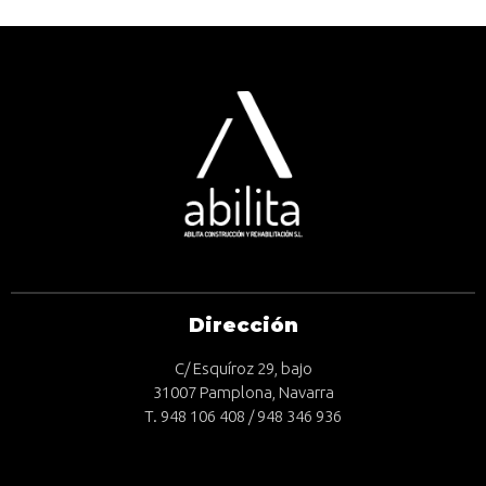
Dirección
C/ Esquíroz 29, bajo
31007 Pamplona, Navarra
T. 948 106 408 / 948 346 936