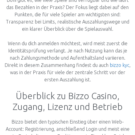
Boni gibt es, wie viele Spiele sind verfügbar und wie läuft
das Bezahlen in der Praxis? Der Fokus liegt dabei auf den
Punkten, die für viele Spieler am wichtigsten sind:
Transparenz bei Limits, realistische Auszahlungswege und
ein klarer Überblick über die Spielauswahl.
Wenn du dich anmelden möchtest, wird meist zuerst die
Identitätsprüfung verlangt. Je nach Nutzung kann das je
nach Zahlungsmethode und Aufenthaltsland variieren.
Direkt in diesem Zusammenhang findest du auch
bizzo kyc
,
was in der Praxis für viele der zentrale Schritt vor der
ersten Auszahlung ist.
Überblick zu Bizzo Casino,
Zugang, Lizenz und Betrieb
Bizzo bietet den typischen Einstieg über einen Web-
Account: Registrierung, anschließend Login und meist eine