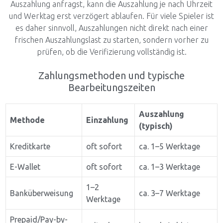
Auszahlung anfragst, kann die Auszahlung je nach Uhrzeit
und Werktag erst verzögert ablaufen. Für viele Spieler ist
es daher sinnvoll, Auszahlungen nicht direkt nach einer
frischen Auszahlungslast zu starten, sondern vorher zu
prüfen, ob die Verifizierung vollständig ist.
Zahlungsmethoden und typische
Bearbeitungszeiten
Auszahlung
Methode
Einzahlung
(typisch)
Kreditkarte
oft sofort
ca. 1–5 Werktage
E-Wallet
oft sofort
ca. 1–3 Werktage
1–2
Banküberweisung
ca. 3–7 Werktage
Werktage
Prepaid/Pay-by-