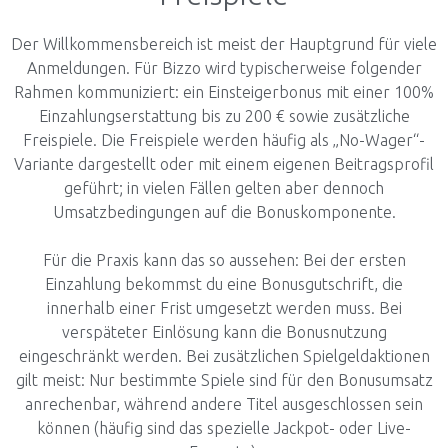
Der Willkommensbereich ist meist der Hauptgrund für viele
Anmeldungen. Für Bizzo wird typischerweise folgender
Rahmen kommuniziert: ein Einsteigerbonus mit einer 100%
Einzahlungserstattung bis zu 200 € sowie zusätzliche
Freispiele. Die Freispiele werden häufig als „No-Wager“-
Variante dargestellt oder mit einem eigenen Beitragsprofil
geführt; in vielen Fällen gelten aber dennoch
Umsatzbedingungen auf die Bonuskomponente.
Für die Praxis kann das so aussehen: Bei der ersten
Einzahlung bekommst du eine Bonusgutschrift, die
innerhalb einer Frist umgesetzt werden muss. Bei
verspäteter Einlösung kann die Bonusnutzung
eingeschränkt werden. Bei zusätzlichen Spielgeldaktionen
gilt meist: Nur bestimmte Spiele sind für den Bonusumsatz
anrechenbar, während andere Titel ausgeschlossen sein
können (häufig sind das spezielle Jackpot- oder Live-